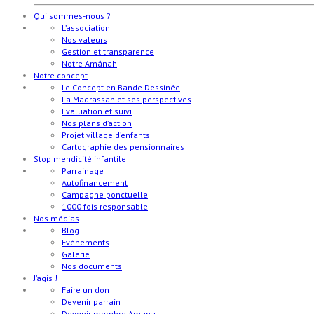
Qui sommes-nous ?
L’association
Nos valeurs
Gestion et transparence
Notre Amânah
Notre concept
Le Concept en Bande Dessinée
La Madrassah et ses perspectives
Evaluation et suivi
Nos plans d’action
Projet village d’enfants
Cartographie des pensionnaires
Stop mendicité infantile
Parrainage
Autofinancement
Campagne ponctuelle
1000 fois responsable
Nos médias
Blog
Evénements
Galerie
Nos documents
J’agis !
Faire un don
Devenir parrain
Devenir membre Amana