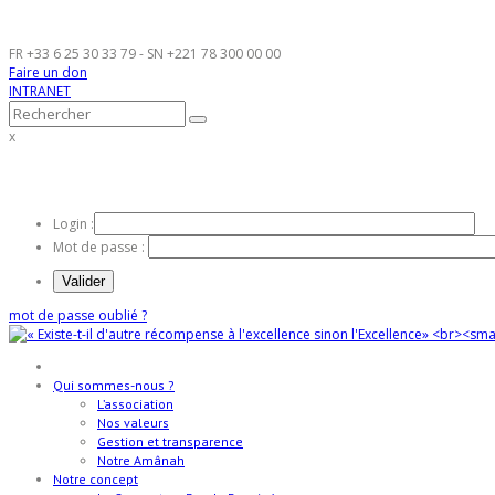
FR
+33 6 25 30 33 79
- SN
+221 78 300 00 00
Faire un don
INTRANET
x
INTRANET AMÂNA
Login :
Mot de passe :
mot de passe oublié ?
Qui sommes-nous ?
L’association
Nos valeurs
Gestion et transparence
Notre Amânah
Notre concept