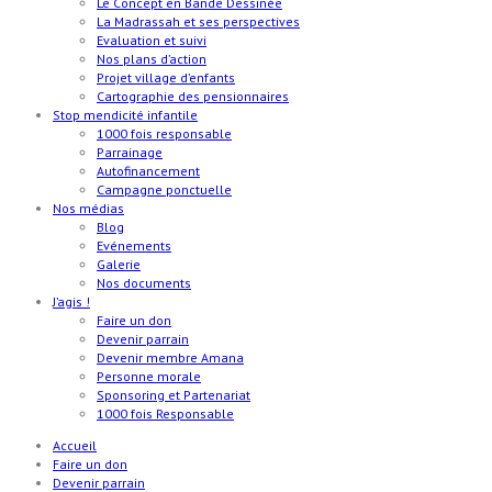
Le Concept en Bande Dessinée
La Madrassah et ses perspectives
Evaluation et suivi
Nos plans d’action
Projet village d’enfants
Cartographie des pensionnaires
Stop mendicité infantile
1000 fois responsable
Parrainage
Autofinancement
Campagne ponctuelle
Nos médias
Blog
Evénements
Galerie
Nos documents
J’agis !
Faire un don
Devenir parrain
Devenir membre Amana
Personne morale
Sponsoring et Partenariat
1000 fois Responsable
Accueil
Faire un don
Devenir parrain