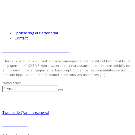
Sponsoring et Partenariat
Contact
Sen Amana - Nos valeurs
"Heureux sont ceux qui veillent à la sauvegarde des dépôts et honorent leurs
engagements". S23 V8 Notre sacerdoce, c’est assumer nos responsabilités tout
en honorant nos engagements. L’assomption de nos responsabilités se traduit
par une implication inconditionnelle de tous les membres (...)
Newsletter
Suivre Amana
Tweets de @amanasenegal
Contacts