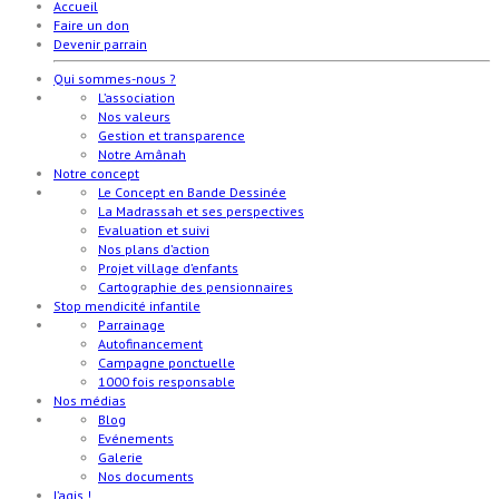
Accueil
Faire un don
Devenir parrain
Qui sommes-nous ?
L’association
Nos valeurs
Gestion et transparence
Notre Amânah
Notre concept
Le Concept en Bande Dessinée
La Madrassah et ses perspectives
Evaluation et suivi
Nos plans d’action
Projet village d’enfants
Cartographie des pensionnaires
Stop mendicité infantile
Parrainage
Autofinancement
Campagne ponctuelle
1000 fois responsable
Nos médias
Blog
Evénements
Galerie
Nos documents
J’agis !