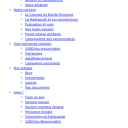
Notre Amânah
Notre concept
Le Concept en Bande Dessinée
La Madrassah et ses perspectives
Evaluation et suivi
Nos plans d’action
Projet village d’enfants
Cartographie des pensionnaires
Stop mendicité infantile
1000 fois responsable
Parrainage
Autofinancement
Campagne ponctuelle
Nos médias
Blog
Evénements
Galerie
Nos documents
J’agis !
Faire un don
Devenir parrain
Devenir membre Amana
Personne morale
Sponsoring et Partenariat
1000 fois Responsable