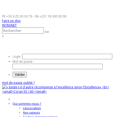
FR
+33 6 25 30 33 79
- SN
+221 78 300 00 00
Faire un don
INTRANET
x
INTRANET AMÂNA
Login :
Mot de passe :
mot de passe oublié ?
Qui sommes-nous ?
L’association
Nos valeurs
Gestion et transparence