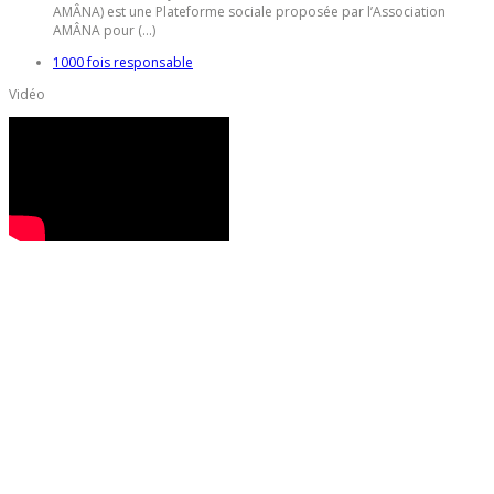
AMÂNA) est une Plateforme sociale proposée par l’Association
AMÂNA pour (...)
1000 fois responsable
Vidéo