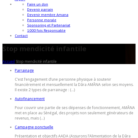
Faire un don
Devenir parrain
Devenir membre Amana
Personne morale
Sponsoring et Partenariat
1000 fois Responsable
Contact
Stop mendicité infantile
Accueil
Stop mendicité infantile
Parrainage
C’est l’engagement d’une personne physique à soutenir
financièrement et mensuellement la Dâra AMÂNA selon ses moyens.
Il existe 2 types de parrainage : (...)
Autofinancement
Pour couvrir une partie de ses dépenses de fonctionnement, AMÂNA
met en place au Sénégal, des projets non seulement générateurs de
revenus, mais (...)
Campagne ponctuelle
Présentation et objectifs AADA (Assurons l’Alimentation de la Dâra